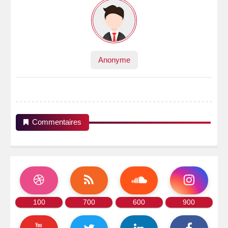
Anonyme
Commentaires
100
700
600
900