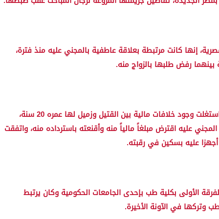
بمصر الجديدة، تفاصيل جريمتها المروعة لرجال المباحث عقب ضبطها.
رية، إنها كانت مرتبطة بعلاقة عاطفية بالمجني عليه منذ فترة،
بينهما رفض طلبها بالزواج منه.
وأضافت المتهمة في اعترافاتها لرجال المباحث أنها استغلت وجود خلافات مالية بين القتيل وزميل لها عمره 20 سنة،
ني عليه اقترض مبلغاً مالياً منه وأقنعته باسترداده منه، واتفقت
أجهزا عليه بسكين في رقبته.
فرقة الأولى بكلية طب بإحدى الجامعات الحكومية وكان يرتبط
ب وتركها في الآونة الأخيرة.