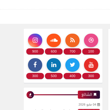
900
600
700
100
300
500
400
300
الشائع
04 مايو 2026