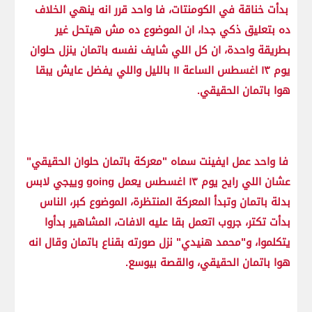
بدأت خناقة في الكومنتات، فا واحد قرر انه ينهي الخلاف
ده بتعليق ذكي جدا، ان الموضوع ده مش هيتحل غير
بطريقة واحدة، ان كل اللي شايف نفسه باتمان ينزل حلوان
يوم ١٣ اغسطس الساعة ١١ بالليل واللي يفضل عايش يبقا
هوا باتمان الحقيقي.
فا واحد عمل ايفينت سماه "معركة باتمان حلوان الحقيقي"
عشان اللي رايح يوم ١٣ اغسطس يعمل going وييجي لابس
بدلة باتمان وتبدأ المعركة المنتظرة، الموضوع كبر، الناس
بدأت تكتر، جروب اتعمل بقا عليه الافات، المشاهير بدأوا
يتكلموا، و"محمد هنيدي" نزل صورته بقناع باتمان وقال انه
هوا باتمان الحقيقي، والقصة بيوسع.