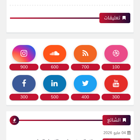
تعليقات
900
600
700
100
300
500
400
300
الشائع
04 مايو 2026