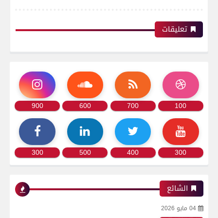
تعليقات
900
600
700
100
300
500
400
300
الشائع
04 مايو 2026