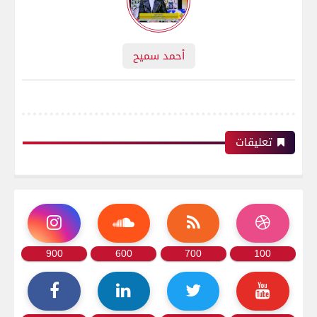
أحمد سميح
تعليقات
900
600
700
100