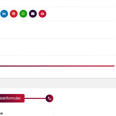
taktformular
me