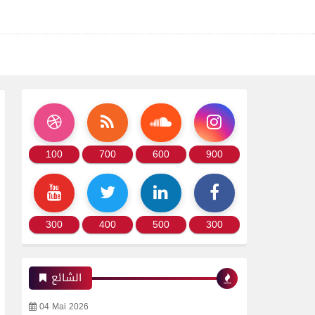
100
700
600
900
300
400
500
300
الشائع
04 Mai 2026